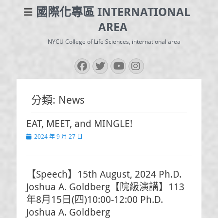
國際化專區 INTERNATIONAL
AREA
NYCU College of Life Sciences, international area
Facebook
Twitter
YouTube
Instagram
分類:
News
EAT, MEET, and MINGLE!
Posted
2024 年 9 月 27 日
on
【Speech】15th August, 2024 Ph.D.
Joshua A. Goldberg【院級演講】113
年8月15日(四)10:00-12:00 Ph.D.
Joshua A. Goldberg