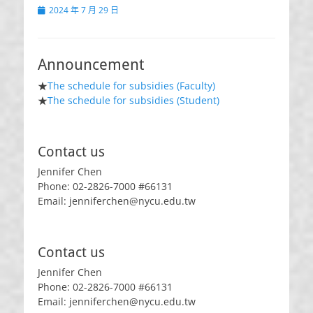
Posted
2024 年 7 月 29 日
on
Announcement
★
The schedule for subsidies (Faculty)
★
The schedule for subsidies (Student)
Contact us
Jennifer Chen
Phone: 02-2826-7000 #66131
Email: jenniferchen@nycu.edu.tw
Contact us
Jennifer Chen
Phone: 02-2826-7000 #66131
Email: jenniferchen@nycu.edu.tw